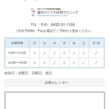
TEL・予約
《完全予約制》予めお電話でご予約の上受診ください。
診療
時間
月
火
水
木
金
土
日･祝
9:00
〜13:00
○
○
／
○
○
○
／
14:00
〜18:00
○
○
／
○
○
／
／
休診日：水曜日、日曜日、祝日
診療カレンダー