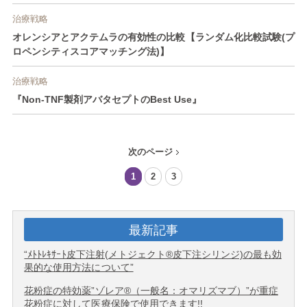
治療戦略
オレンシアとアクテムラの有効性の比較【ランダム化比較試験(プ
ロペンシティスコアマッチング法)】
治療戦略
『Non-TNF製剤アバタセプトのBest Use』
次のページ
1
2
3
最新記事
“ﾒﾄﾄﾚｷｻｰﾄ皮下注射(メトジェクト®皮下注シリンジ)の最も効
果的な使用方法について”
花粉症の特効薬”ゾレア®（一般名：オマリズマブ）”が重症
花粉症に対して医療保険で使用できます!!