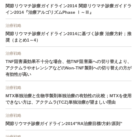
関節リウマチ診療ガイドライン2014 関節リウマチ診療ガイドラ
イン2014『治療アルゴリズムPhase Ⅰ～Ⅲ』
治療戦略
関節リウマチ診療ガイドライン2014に基づく診療 治療方針；推
奨（まとめ1～4）
治療戦略
TNF阻害薬効果不十分な場合、他TNF阻害薬への切り替えより、
アクテムラやオレンシアなどのNon-TNF製剤への切り替えの方が
有効性が高い
治療戦略
MTX単独治療と生物学製剤単独治療の有効性の比較；MTXを使用
できない方は、アクテムラ(TCZ)単独治療が望ましい理由
治療戦略
関節リウマチ診療ガイドライン2014″RA治療目標/方針/原則”
治療戦略