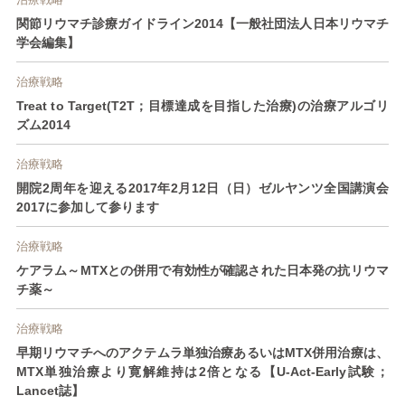
関節リウマチ診療ガイドライン2014【一般社団法人日本リウマチ
学会編集】
治療戦略
Treat to Target(T2T；目標達成を目指した治療)の治療アルゴリ
ズム2014
治療戦略
開院2周年を迎える2017年2月12日（日）ゼルヤンツ全国講演会
2017に参加して参ります
治療戦略
ケアラム～MTXとの併用で有効性が確認された日本発の抗リウマ
チ薬～
治療戦略
早期リウマチへのアクテムラ単独治療あるいはMTX併用治療は、
MTX単独治療より寛解維持は2倍となる【U-Act-Early試験；
Lancet誌】