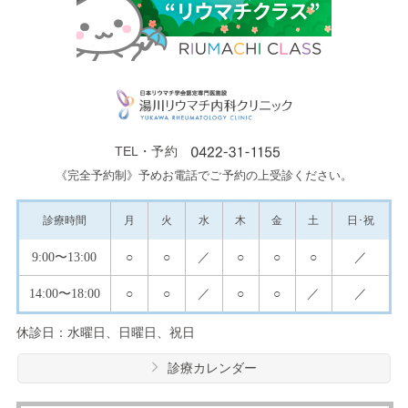
TEL・予約
《完全予約制》予めお電話でご予約の上受診ください。
診療
時間
月
火
水
木
金
土
日･祝
9:00
〜13:00
○
○
／
○
○
○
／
14:00
〜18:00
○
○
／
○
○
／
／
休診日：水曜日、日曜日、祝日
診療カレンダー