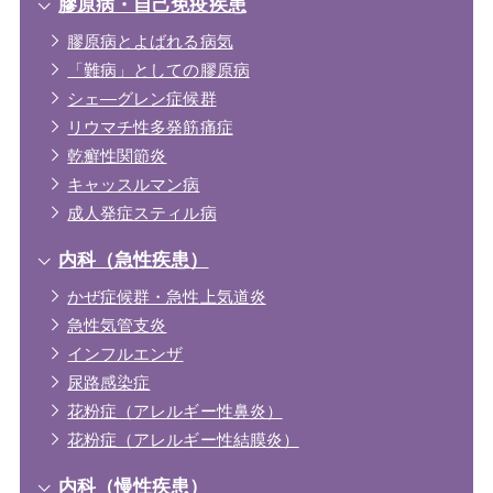
膠原病・自己免疫疾患
膠原病とよばれる病気
「難病」としての膠原病
シェ―グレン症候群
リウマチ性多発筋痛症
乾癬性関節炎
キャッスルマン病
成人発症スティル病
内科（急性疾患）
かぜ症候群・急性上気道炎
急性気管支炎
インフルエンザ
尿路感染症
花粉症（アレルギー性鼻炎）
花粉症（アレルギー性結膜炎）
内科（慢性疾患）