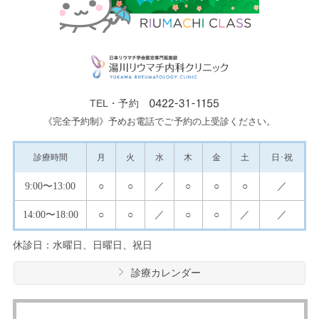
TEL・予約
《完全予約制》予めお電話でご予約の上受診ください。
診療
時間
月
火
水
木
金
土
日･祝
9:00
〜13:00
○
○
／
○
○
○
／
14:00
〜18:00
○
○
／
○
○
／
／
休診日：水曜日、日曜日、祝日
診療カレンダー