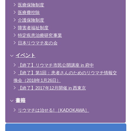
医療保険制度
医療費控除
介護保険制度
障害者福祉制度
特定疾患治療研究事業
日本リウマチ友の会
イベント
【終了】リウマチ市民公開講座 in 府中
【終了】第1回：患者さんのためのリウマチ情報交
換会（2018年1月26日）
【終了】2017年12月開催 in 西東京
書籍
リウマチは治せる! ［KADOKAWA］