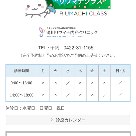
TEL・予約
《完全予約制》予めお電話でご予約の上受診ください。
診療
時間
月
火
水
木
金
土
日･祝
9:00
〜13:00
○
○
／
○
○
○
／
14:00
〜18:00
○
○
／
○
○
／
／
休診日：水曜日、日曜日、祝日
診療カレンダー