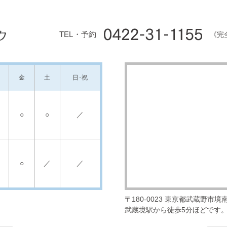
TEL・予約
《完
金
土
日･祝
○
○
／
○
／
／
〒180-0023
東京都武蔵野市境南町
武蔵境駅から徒歩5分ほどです