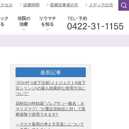
アクセス
診療時間
医療従事者の方
メディアの方
ック
当院の
リウマチ
る
治療
を知る
最新記事
“ﾒﾄﾄﾚｷｻｰﾄ皮下注射(メトジェクト®皮下
注シリンジ)の最も効果的な使用方法に
ついて”
花粉症の特効薬”ゾレア®（一般名：オ
マリズマブ）”が重症花粉症に対して医
療保険で使用できます!!
～マスク着用の考え方見直しについて