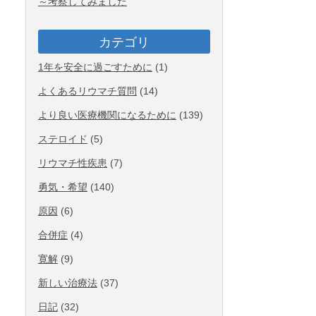
～考察してみました
カテゴリ
1年を安全に過ごすために
(1)
よくあるリウマチ質問
(14)
より良い医療機関になるために
(139)
ステロイド
(5)
リウマチ性疾患
(7)
勇気・希望
(140)
原因
(6)
合併症
(4)
寛解
(9)
新しい治療法
(37)
日記
(32)