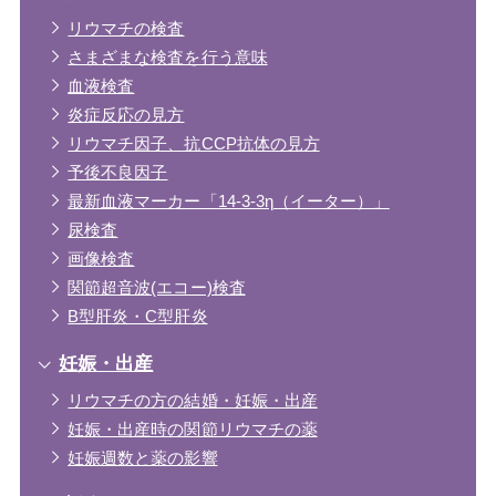
リウマチの検査
さまざまな検査を行う意味
血液検査
炎症反応の見方
リウマチ因子、抗CCP抗体の見方
予後不良因子
最新血液マーカー「14-3-3η（イーター）」
尿検査
画像検査
関節超音波(エコー)検査
B型肝炎・C型肝炎
妊娠・出産
リウマチの方の結婚・妊娠・出産
妊娠・出産時の関節リウマチの薬
妊娠週数と薬の影響