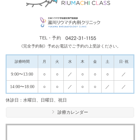
TEL・予約
《完全予約制》予めお電話でご予約の上受診ください。
診療
時間
月
火
水
木
金
土
日･祝
9:00
〜13:00
○
○
／
○
○
○
／
14:00
〜18:00
○
○
／
○
○
／
／
休診日：水曜日、日曜日、祝日
診療カレンダー