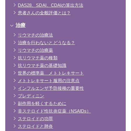
DAS28、SDAI、CDAIの算出方法
患者さんの全般評価とは？
治療
リウマチの治療法
治療を行わないとどうなる？
リウマチの治療薬
抗リウマチ薬の種類
抗リウマチ薬の基礎知識
世界の標準薬 メトトレキサート
メトトレキサート服用の注意点
インフルエンザ予防接種の重要性
ブレディニン
副作用を軽くするために
非ステロイド性抗炎症薬（NSAIDs）
ステロイドの功罪
ステロイドと肺炎