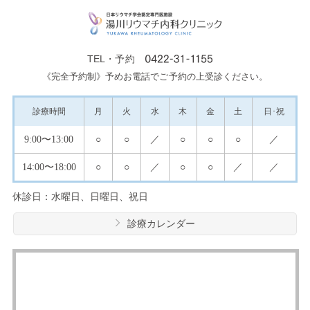
TEL・予約
《完全予約制》予めお電話でご予約の上受診ください。
診療
時間
月
火
水
木
金
土
日･祝
9:00
〜13:00
○
○
／
○
○
○
／
14:00
〜18:00
○
○
／
○
○
／
／
休診日：水曜日、日曜日、祝日
診療カレンダー