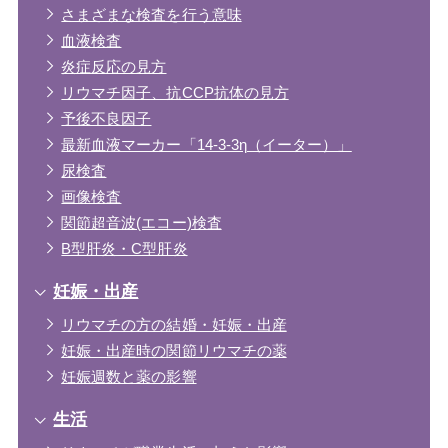
さまざまな検査を行う意味
血液検査
炎症反応の見方
リウマチ因子、抗CCP抗体の見方
予後不良因子
最新血液マーカー「14-3-3η（イーター）」
尿検査
画像検査
関節超音波(エコー)検査
B型肝炎・C型肝炎
妊娠・出産
リウマチの方の結婚・妊娠・出産
妊娠・出産時の関節リウマチの薬
妊娠週数と薬の影響
生活