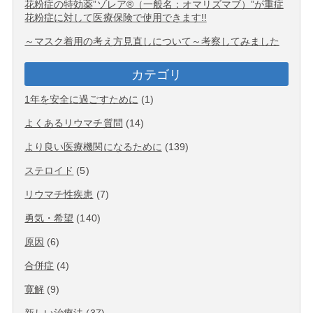
花粉症の特効薬”ゾレア®（一般名：オマリズマブ）”が重症
花粉症に対して医療保険で使用できます!!
～マスク着用の考え方見直しについて～考察してみました
カテゴリ
1年を安全に過ごすために
(1)
よくあるリウマチ質問
(14)
より良い医療機関になるために
(139)
ステロイド
(5)
リウマチ性疾患
(7)
勇気・希望
(140)
原因
(6)
合併症
(4)
寛解
(9)