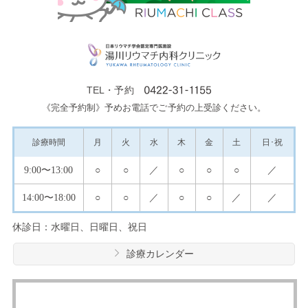
TEL・予約
《完全予約制》予めお電話でご予約の上受診ください。
診療
時間
月
火
水
木
金
土
日･祝
9:00
〜13:00
○
○
／
○
○
○
／
14:00
〜18:00
○
○
／
○
○
／
／
休診日：水曜日、日曜日、祝日
診療カレンダー