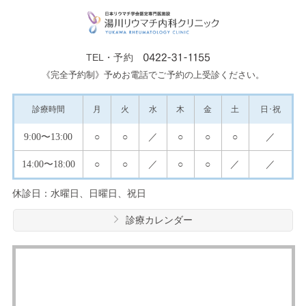
TEL・予約
《完全予約制》予めお電話でご予約の上受診ください。
診療
時間
月
火
水
木
金
土
日･祝
9:00
〜13:00
○
○
／
○
○
○
／
14:00
〜18:00
○
○
／
○
○
／
／
休診日：水曜日、日曜日、祝日
診療カレンダー