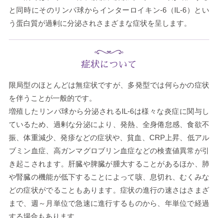
と同時にそのリンパ球からインターロイキン-6（IL-6）とい
う蛋白質が過剰に分泌されさまざまな症状を呈します。
症状について
限局型のほとんどは無症状ですが、多発型では何らかの症状
を伴うことが一般的です。
増殖したリンパ球から分泌されるIL-6は様々な炎症に関与し
ているため、過剰な分泌により、発熱、全身倦怠感、食欲不
振、体重減少、発疹などの症状や、貧血、CRP上昇、低アル
ブミン血症、高ガンマグロブリン血症などの検査値異常が引
き起こされます。肝臓や脾臓が腫大することがあるほか、肺
や腎臓の機能が低下することによって咳、息切れ、むくみな
どの症状がでることもあります。症状の進行の速さはさまざ
まで、週～月単位で急速に進行するものから、年単位で経過
する場合もあります。