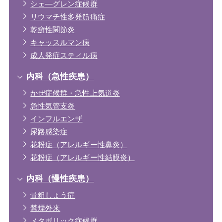
シェ―グレン症候群
リウマチ性多発筋痛症
乾癬性関節炎
キャッスルマン病
成人発症スティル病
内科（急性疾患）
かぜ症候群・急性上気道炎
急性気管支炎
インフルエンザ
尿路感染症
花粉症（アレルギー性鼻炎）
花粉症（アレルギー性結膜炎）
内科（慢性疾患）
骨粗しょう症
禁煙外来
メタボリック症候群