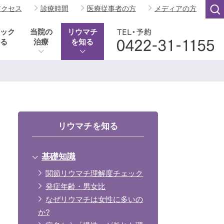
アクセス
診療時間
医療従事者の方
メディアの方
ック
当院の
リウマチ
る
治療
を知る
リウマチを知る
基礎知識
関節リウマチ理解度チェック
発症年齢・男女比
なぜリウマチは女性に多いの
か?