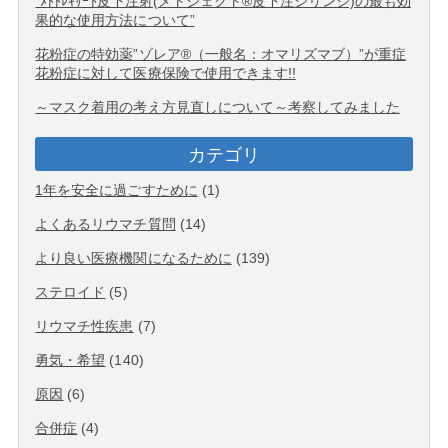
“ﾒﾄﾄﾚｷｻｰﾄ皮下注射(メトジェクト®皮下注シリンジ)の最も効
果的な使用方法について”
花粉症の特効薬”ゾレア®（一般名：オマリズマブ）”が重症
花粉症に対して医療保険で使用できます!!
～マスク着用の考え方見直しについて～考察してみました
カテゴリ
1年を安全に過ごすために
(1)
よくあるリウマチ質問
(14)
より良い医療機関になるために
(139)
ステロイド
(5)
リウマチ性疾患
(7)
勇気・希望
(140)
原因
(6)
合併症
(4)