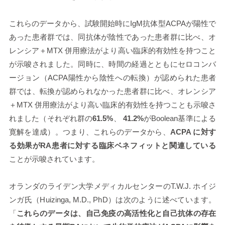
これらのデータから、試験開始時にIgM抗体型ACPAが陽性で
あった患者群では、同抗体が陰性であった患者群に比べ、オ
レンシア＋MTX 併用療法がより高い臨床的有効性を持つこと
が示唆されました。同時に、時間の経過とともにセロコンバ
ージョン（ACPA陽性から陰性への転換）が認められた患者
群では、転換が認められなかった患者群に比べ、オレンシア
＋MTX 併用療法がより高い臨床的有効性を持つことも示唆さ
れました（それぞれ群の
61.5%
、
41.2%
がBoolean基準による
寛解を達成）。つまり、これらのデータから、
ACPA に対す
る効果がRA患者に対する臨床ベネフィットと関連している
ことが示唆されています。
オランダのライデン大学メディカルセンターのT.W.J. ホイジ
ンガ氏（Huizinga, M.D., PhD）は次のように述べています。
「
これらのデータは、自己免疫の高活性化と自己抗体の存在