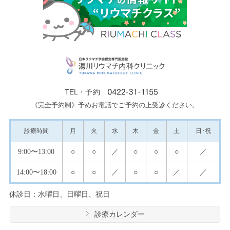
TEL・予約
《完全予約制》予めお電話でご予約の上受診ください。
診療
時間
月
火
水
木
金
土
日･祝
9:00
〜13:00
○
○
／
○
○
○
／
14:00
〜18:00
○
○
／
○
○
／
／
休診日：水曜日、日曜日、祝日
診療カレンダー