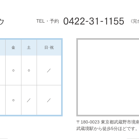
TEL・予約
《完
金
土
日･祝
○
○
／
○
／
／
〒180-0023
東京都武蔵野市境南町
武蔵境駅から徒歩5分ほどです