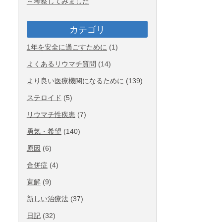
～考察してみました
カテゴリ
1年を安全に過ごすために
(1)
よくあるリウマチ質問
(14)
より良い医療機関になるために
(139)
ステロイド
(5)
リウマチ性疾患
(7)
勇気・希望
(140)
原因
(6)
合併症
(4)
寛解
(9)
新しい治療法
(37)
日記
(32)