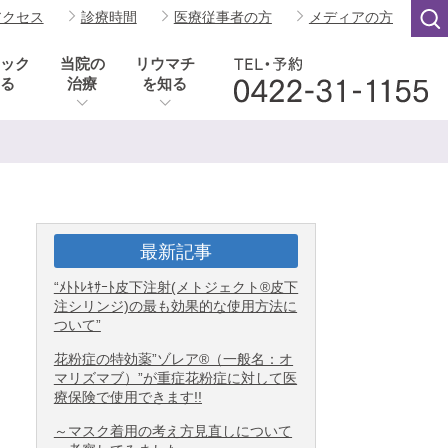
アクセス
診療時間
医療従事者の方
メディアの方
ック
当院の
リウマチ
る
治療
を知る
最新記事
“ﾒﾄﾄﾚｷｻｰﾄ皮下注射(メトジェクト®皮下
注シリンジ)の最も効果的な使用方法に
ついて”
花粉症の特効薬”ゾレア®（一般名：オ
マリズマブ）”が重症花粉症に対して医
療保険で使用できます!!
～マスク着用の考え方見直しについて