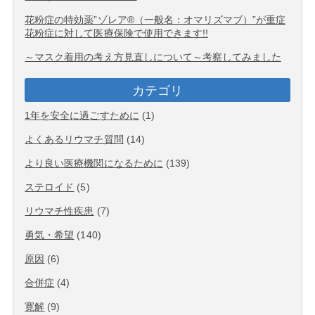
花粉症の特効薬”ゾレア®（一般名：オマリズマブ）”が重症
花粉症に対して医療保険で使用できます!!
～マスク着用の考え方見直しについて～考察してみました
カテゴリ
1年を安全に過ごすために
(1)
よくあるリウマチ質問
(14)
より良い医療機関になるために
(139)
ステロイド
(5)
リウマチ性疾患
(7)
勇気・希望
(140)
原因
(6)
合併症
(4)
寛解
(9)