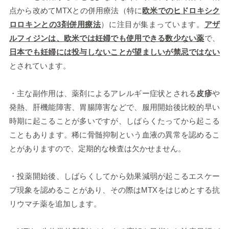
点から改めてMTXとの併用療法（特に
欧米でのヒドロキシク
ロロキンとの3剤併用療法
）に注目が集まっています。
アザ
ルフィジンは、欧米では妊婦でも使用できる数少ない薬
で、
日本でも妊婦には投与しないことが望ましいが禁忌ではない
とされています。
・主な副作用は、薬剤によるアレルギー症状とされる
皮疹
や
発熱、肝機能障害、胃腸障害などで、服用開始後比較的早い
時期に起こることが多いですが、しばらくたってから起こる
こともあります。稀に骨髄抑制という血液の異常を認めるこ
とがありますので、定期的な検査は欠かせません。
・投薬開始後、しばらくしてから効果減弱が起こるエスケー
プ現象を認めることがあり、その際はMTXをはじめとする抗
リウマチ薬を追加します。