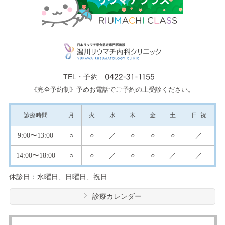
TEL・予約
《完全予約制》予めお電話でご予約の上受診ください。
診療
時間
月
火
水
木
金
土
日･祝
9:00
〜13:00
○
○
／
○
○
○
／
14:00
〜18:00
○
○
／
○
○
／
／
休診日：水曜日、日曜日、祝日
診療カレンダー