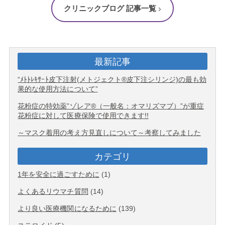
クリニックブログ 記事一覧
最新記事
“ﾒﾄﾄﾚｷｻｰﾄ皮下注射(メトジェクト®皮下注シリンジ)の最も効
果的な使用方法について”
花粉症の特効薬”ゾレア®（一般名：オマリズマブ）”が重症
花粉症に対して医療保険で使用できます!!
～マスク着用の考え方見直しについて～考察してみました
カテゴリ
1年を安全に過ごすために
(1)
よくあるリウマチ質問
(14)
より良い医療機関になるために
(139)