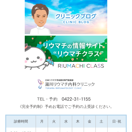
TEL・予約
《完全予約制》予めお電話でご予約の上受診ください。
診療
時間
月
火
水
木
金
土
日･祝