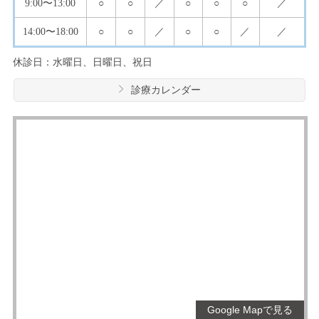
9:00
〜13:00
○
○
／
○
○
○
／
14:00
〜18:00
○
○
／
○
○
／
／
休診日：水曜日、日曜日、祝日
診療カレンダー
Google Mapで見る