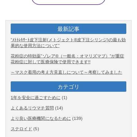
最新記事
“ﾒﾄﾄﾚｷｻｰﾄ皮下注射(メトジェクト®皮下注シリンジ)の最も効
果的な使用方法について”
花粉症の特効薬”ゾレア®（一般名：オマリズマブ）”が重症
花粉症に対して医療保険で使用できます!!
～マスク着用の考え方見直しについて～考察してみました
カテゴリ
1年を安全に過ごすために
(1)
よくあるリウマチ質問
(14)
より良い医療機関になるために
(139)
ステロイド
(5)