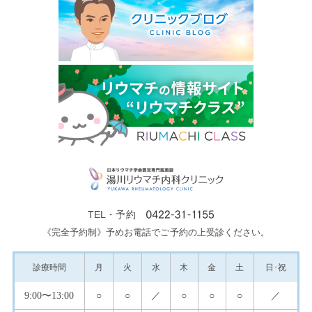
TEL・予約
《完全予約制》予めお電話でご予約の上受診ください。
診療
時間
月
火
水
木
金
土
日･祝
9:00
〜13:00
○
○
／
○
○
○
／