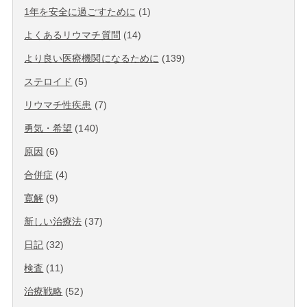
1年を安全に過ごすために
(1)
よくあるリウマチ質問
(14)
より良い医療機関になるために
(139)
ステロイド
(5)
リウマチ性疾患
(7)
勇気・希望
(140)
原因
(6)
合併症
(4)
寛解
(9)
新しい治療法
(37)
日記
(32)
検査
(11)
治療戦略
(52)