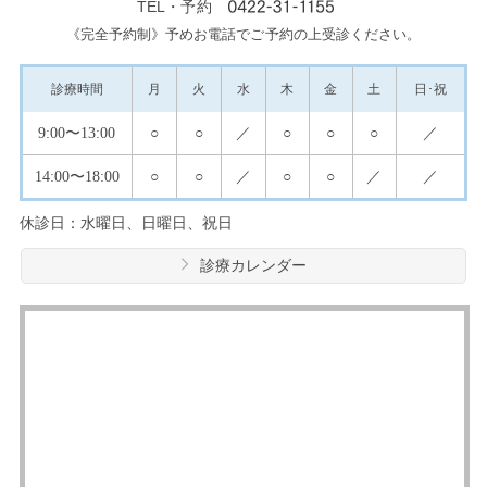
TEL・予約
《完全予約制》予めお電話でご予約の上受診ください。
診療
時間
月
火
水
木
金
土
日･祝
9:00
〜13:00
○
○
／
○
○
○
／
14:00
〜18:00
○
○
／
○
○
／
／
休診日：水曜日、日曜日、祝日
診療カレンダー