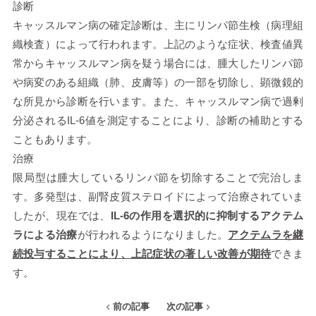
診断
キャッスルマン病の確定診断は、主にリンパ節生検（病理組
織検査）によって行われます。上記のような症状、検査値異
常からキャッスルマン病を疑う場合には、腫大したリンパ節
や病変のある組織（肺、皮膚等）の一部を切除し、顕微鏡的
な所見から診断を行います。また、キャッスルマン病で過剰
分泌されるIL-6値を測定することにより、診断の補助とする
こともあります。
治療
限局型は腫大しているリンパ節を切除することで完治しま
す。多発型は、副腎皮質ステロイドによって治療されていま
したが、現在では、
IL-6の作用を選択的に抑制するアクテム
ラによる治療
が行われるようになりました。
アクテムラを継
続投与することにより、上記症状の著しい改善が期待
できま
す。
前の記事
次の記事