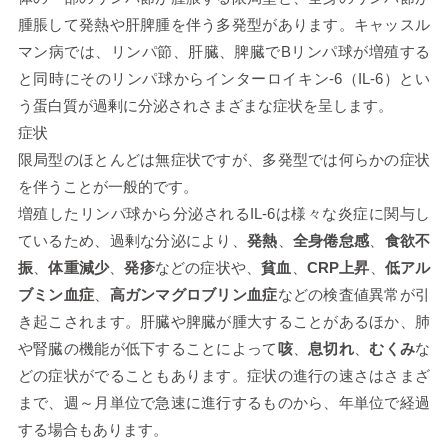
腫脹して発熱や肝脾腫を伴う多発型があります。キャッスル
マン病では、リンパ節、肝臓、脾臓でBリンパ球が増殖する
と同時にそのリンパ球からインターロイキン-6（IL-6）とい
う蛋白質が過剰に分泌されさまざまな症状を呈します。
症状
限局型のほとんどは無症状ですが、多発型では何らかの症状
を伴うことが一般的です。
増殖したリンパ球から分泌されるIL-6は様々な炎症に関与し
ているため、過剰な分泌により、
発熱
、
全身倦怠感
、
食欲不
振
、
体重減少
、
発疹
などの症状や、
貧血
、
CRP上昇
、
低アル
ブミン血症
、
高ガンマグロブリン血症
などの検査値異常が引
き起こされます。肝臓や脾臓が腫大することがあるほか、肺
や腎臓の機能が低下することによって
咳
、
息切れ
、
むくみ
な
どの症状がでることもあります。症状の進行の速さはさまざ
まで、週～月単位で急速に進行するものから、年単位で経過
する場合もあります。