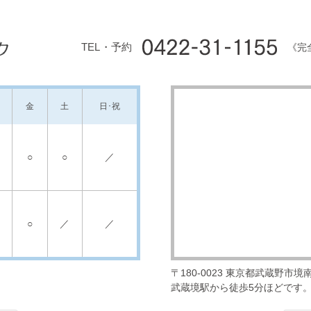
TEL・予約
《完
金
土
日･祝
○
○
／
○
／
／
〒180-0023
東京都武蔵野市境南町
武蔵境駅から徒歩5分ほどです