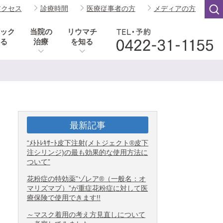
アクセス
診療時間
医療従事者の方
メディアの方
ック
当院の
リウマチ
る
治療
を知る
最新記事
“ﾒﾄﾄﾚｷｻｰﾄ皮下注射(メトジェクト®皮下
注シリンジ)の最も効果的な使用方法に
ついて”
花粉症の特効薬”ゾレア®（一般名：オ
マリズマブ）”が重症花粉症に対して医
療保険で使用できます!!
～マスク着用の考え方見直しについて