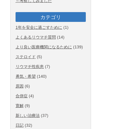
～考察してみました
カテゴリ
1年を安全に過ごすために
(1)
よくあるリウマチ質問
(14)
より良い医療機関になるために
(139)
ステロイド
(5)
リウマチ性疾患
(7)
勇気・希望
(140)
原因
(6)
合併症
(4)
寛解
(9)
新しい治療法
(37)
日記
(32)