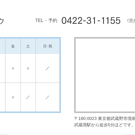
TEL・予約
《完
金
土
日･祝
○
○
／
○
／
／
〒180-0023
東京都武蔵野市境南町
武蔵境駅から徒歩5分ほどです