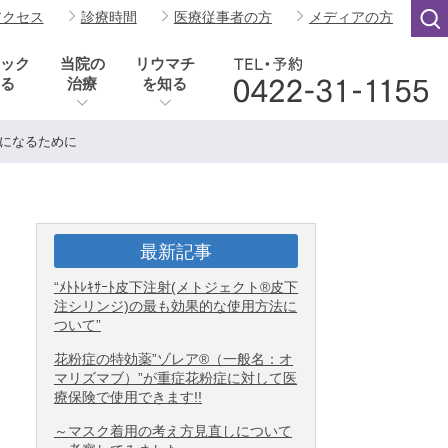
アクセス
診療時間
医療従事者の方
メディアの方
ック
当院の
リウマチ
る
治療
を知る
になるために
最新記事
“ﾒﾄﾄﾚｷｻｰﾄ皮下注射(メトジェクト®皮下
注シリンジ)の最も効果的な使用方法に
ついて”
花粉症の特効薬”ゾレア®（一般名：オ
マリズマブ）”が重症花粉症に対して医
療保険で使用できます!!
～マスク着用の考え方見直しについて