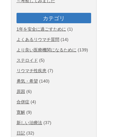
～考察してみました
カテゴリ
1年を安全に過ごすために
(1)
よくあるリウマチ質問
(14)
より良い医療機関になるために
(139)
ステロイド
(5)
リウマチ性疾患
(7)
勇気・希望
(140)
原因
(6)
合併症
(4)
寛解
(9)
新しい治療法
(37)
日記
(32)