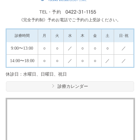
TEL・予約
《完全予約制》予めお電話でご予約の上受診ください。
診療
時間
月
火
水
木
金
土
日･祝
9:00
〜13:00
○
○
／
○
○
○
／
14:00
〜18:00
○
○
／
○
○
／
／
休診日：水曜日、日曜日、祝日
診療カレンダー