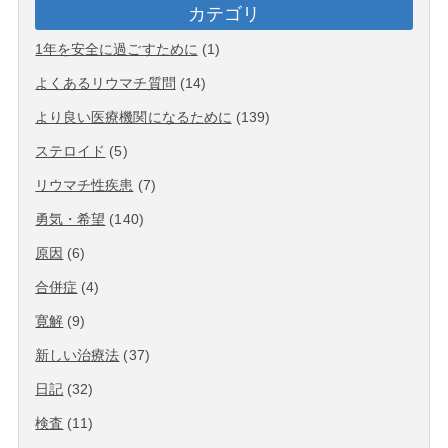
カテゴリ
1年を安全に過ごすために
(1)
よくあるリウマチ質問
(14)
より良い医療機関になるために
(139)
ステロイド
(5)
リウマチ性疾患
(7)
勇気・希望
(140)
原因
(6)
合併症
(4)
寛解
(9)
新しい治療法
(37)
日記
(32)
検査
(11)