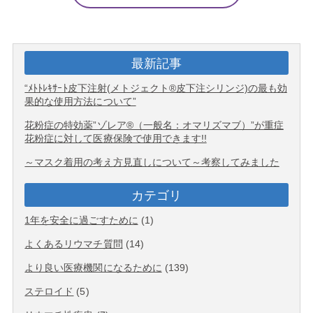
最新記事
“ﾒﾄﾄﾚｷｻｰﾄ皮下注射(メトジェクト®皮下注シリンジ)の最も効
果的な使用方法について”
花粉症の特効薬”ゾレア®（一般名：オマリズマブ）”が重症
花粉症に対して医療保険で使用できます!!
～マスク着用の考え方見直しについて～考察してみました
カテゴリ
1年を安全に過ごすために
(1)
よくあるリウマチ質問
(14)
より良い医療機関になるために
(139)
ステロイド
(5)