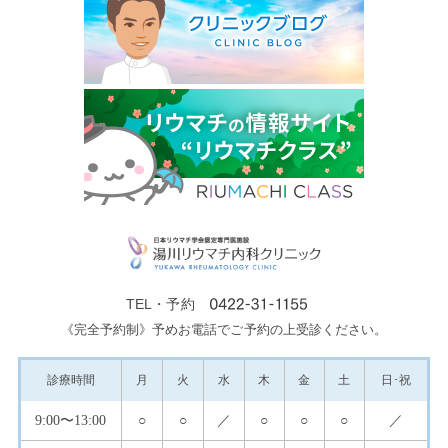
TEL・予約
《完全予約制》予めお電話でご予約の上受診ください。
診療
時間
月
火
水
木
金
土
日･祝
9:00
〜13:00
○
○
／
○
○
○
／