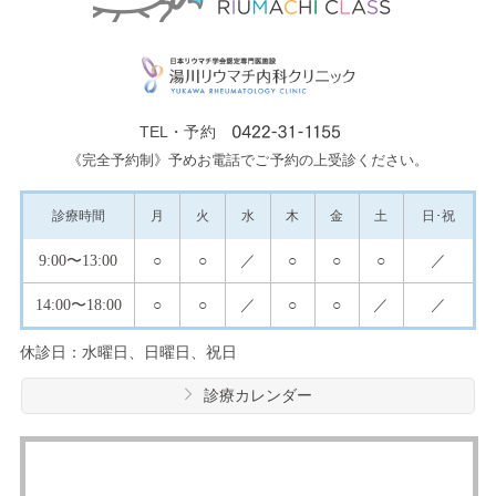
TEL・予約
《完全予約制》予めお電話でご予約の上受診ください。
診療
時間
月
火
水
木
金
土
日･祝
9:00
〜13:00
○
○
／
○
○
○
／
14:00
〜18:00
○
○
／
○
○
／
／
休診日：水曜日、日曜日、祝日
診療カレンダー