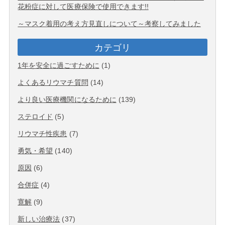
花粉症に対して医療保険で使用できます!!
～マスク着用の考え方見直しについて～考察してみました
カテゴリ
1年を安全に過ごすために
(1)
よくあるリウマチ質問
(14)
より良い医療機関になるために
(139)
ステロイド
(5)
リウマチ性疾患
(7)
勇気・希望
(140)
原因
(6)
合併症
(4)
寛解
(9)
新しい治療法
(37)