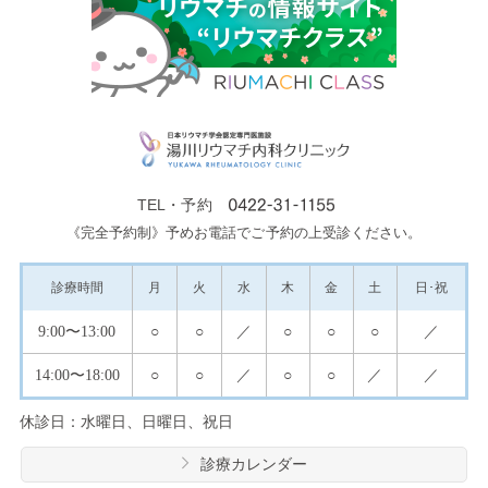
TEL・予約
《完全予約制》予めお電話でご予約の上受診ください。
診療
時間
月
火
水
木
金
土
日･祝
9:00
〜13:00
○
○
／
○
○
○
／
14:00
〜18:00
○
○
／
○
○
／
／
休診日：水曜日、日曜日、祝日
診療カレンダー